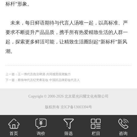
标杆”形象。
未来，每日鲜语期待与代言人汤唯一起，以高标准、严
要求不断提升产品品质，携手所有热爱精致生活的人群一
起，探索更多鲜活可能，让精致生活圈刮起“新标杆”新风
潮。
上一篇：王一博代言燕京啤酒 共同感受国潮魅力
下一篇：蔡徐坤代言纪梵希彩妆 中国区品牌彩妆代言人
Copyright © 2000-2026 北京星光闪耀文化有限公司
版权所有 京ICP备13003394号
首页
询价
筛选
栏目
咨询