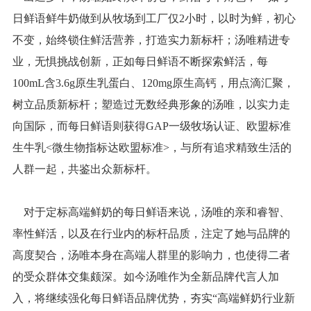
日鲜语鲜牛奶做到从牧场到工厂仅2小时，以时为鲜，初心
不变，始终锁住鲜活营养，打造实力新标杆；汤唯精进专
业，无惧挑战创新，正如每日鲜语不断探索鲜活，每
100mL含3.6g原生乳蛋白、120mg原生高钙，用点滴汇聚，
树立品质新标杆；塑造过无数经典形象的汤唯，以实力走
向国际，而每日鲜语则获得GAP一级牧场认证、欧盟标准
生牛乳<微生物指标达欧盟标准>，与所有追求精致生活的
人群一起，共鉴出众新标杆。
对于定标高端鲜奶的每日鲜语来说，汤唯的亲和睿智、
率性鲜活，以及在行业内的标杆品质，注定了她与品牌的
高度契合，汤唯本身在高端人群里的影响力，也使得二者
的受众群体交集颇深。如今汤唯作为全新品牌代言人加
入，将继续强化每日鲜语品牌优势，夯实“高端鲜奶行业新