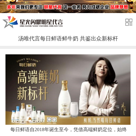
汤唯代言每日鲜语鲜牛奶 共鉴出众新标杆
每日鲜语自2018年诞生至今，凭借高端鲜奶定位，始终