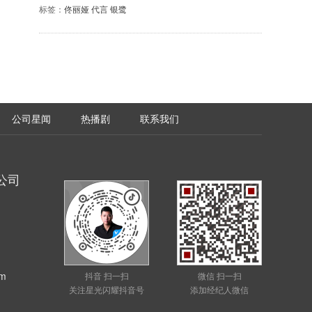
牌发展的新时期，一起将银鹭系列产品的营养与美
标签：
佟丽娅 代言 银鹭
味，分享给更多消费者。36岁的国民品牌银鹭，正
在焕发新的活力。近年来，银鹭深度合作古装热播
剧《知否》，跨界颐和园推出臻养粥新春礼盒，热
剧合作、国潮跨界……在品牌营销之路上，银鹭敢
想敢做，从来不错过任何一个趋势。
公司星闻
热播剧
联系我们
公司
m
抖音 扫一扫
微信 扫一扫
关注星光闪耀抖音号
添加经纪人微信