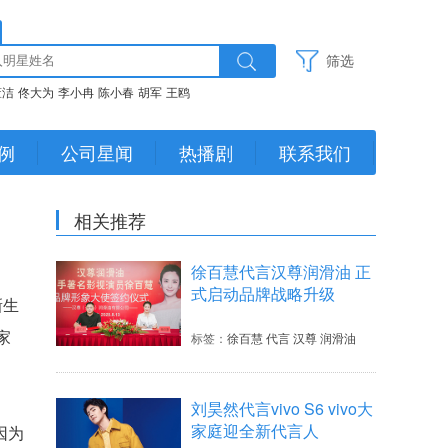
筛选
董洁
佟大为
李小冉
陈小春
胡军
王鸥
例
公司星闻
热播剧
联系我们
相关推荐
徐百慧代言汉尊润滑油 正
式启动品牌战略升级
新生
家
标签：
徐百慧 代言 汉尊 润滑油
刘昊然代言vivo S6 vivo大
家庭迎全新代言人
因为