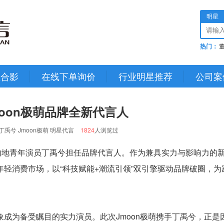
明星
热门：
星合影
在线下单询价
行业明星推荐
公司案
oon极萌品牌全新代言人
禹兮 Jmoon极萌 明星代言
1824
人浏览过
，内地青年演员丁禹兮担任品牌代言人。作为兼具实力与影响力的
年轻消费市场，以“科技赋能+潮流引领”双引擎驱动品牌破圈，为
成为备受瞩目的实力演员。此次Jmoon极萌携手丁禹兮，正是