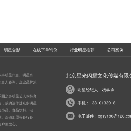
明星合影
在线下单询价
行业明星推荐
公司案例
北京星光闪耀文化传媒有限
从事明星代言、明星肖
代言人咨询、企业品牌策
明星经纪人：杨学承
乐圈众多明星艺人保持良
手机：13810133918
富，成功运作过众多明星
宝饰品、食品饮料、电
电子邮件：xgsy188@126.co
戏、连锁加盟等各行各
客户更放心。