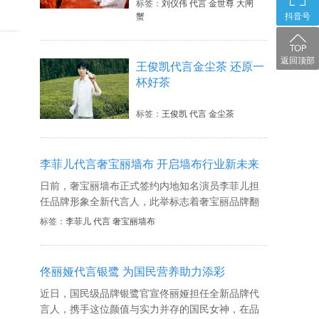
标签：
刘仪伟 代言 金世尊 大闸
蟹
抖音号
返回顶部
王俊凯代言金尘茶 还原一
杯好茶
标签：
王俊凯 代言 金尘茶
李菲儿代言奢宝丽墙布 开启墙布行业新未来
日前，奢宝丽墙布正式签约内地知名演员李菲儿担
任品牌形象全新代言人，此举标志着奢宝丽品牌翻
开全新篇章，迈进战略发展新纪元。李菲儿时尚潮
标签：
李菲儿 代言 奢宝丽墙布
流、知性优雅的轻奢形象非常匹配奢宝丽品牌调
性，接下来，奢宝丽将依托快速发展的互联网络，
增加品牌曝光量，并以质破局，打造差异化与个性
佟丽娅代言银鹭 为国民营养助力添彩
化，有力提升品牌价值，塑造新一代品牌竞争力，
近日，国民级品牌银鹭官宣佟丽娅担任全新品牌代
开启墙布行业发展新未来。
言人，携手这位颜值与实力并存的国民女神，在品