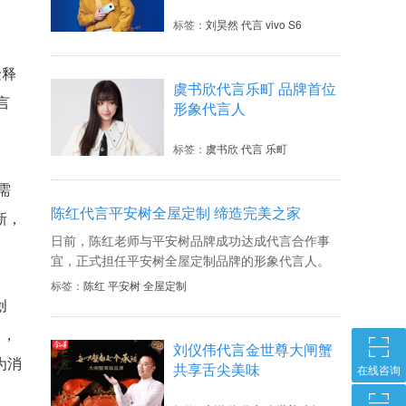
标签：
刘昊然 代言 vivo S6
诠释
虞书欣代言乐町 品牌首位
言
形象代言人
。
标签：
虞书欣 代言 乐町
需
陈红代言平安树全屋定制 缔造完美之家
新，
日前，陈红老师与平安树品牌成功达成代言合作事
宜，正式担任平安树全屋定制品牌的形象代言人。
能够邀请陈红作为平安树的品牌代言人，可谓强强
标签：
陈红 平安树 全屋定制
联手，体现了平安树的品牌担当，标志着平安树品
创
牌在家具板材行业、全屋定制行业开启新的征程。
尚，
选择陈红作为平安树全屋定制的品牌代言，也更与
刘仪伟代言金世尊大闸蟹
平安树的品牌形象及运营理念圆满融合。
为消
共享舌尖美味
在线咨询