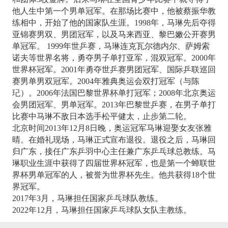
他人生中第一个男单冠军。在那场比赛中，他被蔡振华教
练相中，开始了他的国家队生涯。1998年，马琳先后夺得
亚锦赛男双、男团冠军，以及马来西亚、黎巴嫩公开赛男
单冠军。 1999年世乒赛，马琳连克瓦尔德内尔、萨姆索
诺夫等世界名将，勇夺男子单打亚军，混双冠军。2000年
世界杯冠军。2001年勇夺世乒赛男团冠军、国际乒联巡回
赛男单男双冠军。2004年雅典奥运会双打冠军（与陈
玘）。2006年法国巴黎世界杯单打冠军；2008年北京奥运
会男团冠军、男单冠军。2013年巴黎世乒赛，在男子单打
比赛中马琳不敌日本选手松平健太，止步第二轮。
北京时间2013年12月8日晚，奥运冠军马琳迎娶女友张雅
晴。在婚礼现场，马琳正式宣布退役。退役之后，马琳回
归广东，接任广东乒羽中心主任兼广东乒乓球总教练。马
琳职业生涯中获得了四届世界杯冠军，也是第一个蝉联世
界杯男单冠军的人，被誉为世界杯先生。他共获得18个世
界冠军。
2017年3月，马琳担任国家乒乓球队教练。
2022年12月，马琳担任国家乒乓球队女队主教练。