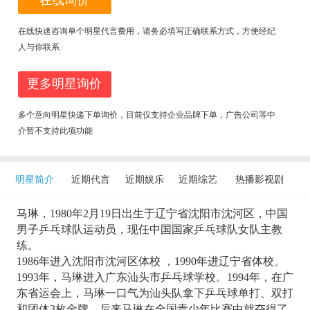
在线询价
在线快速咨询单个明星代言费用，请务必填写正确联系方式，方便经纪
人与你联系
更多明星询价
多个意向明星快递下单询价，目前仅支持企业品牌下单，广告公司等中
介暂不支持此项功能
明星简介
近期代言
近期娱乐
近期综艺
热播影视剧
马琳，1980年2月19日出生于辽宁省沈阳市沈河区，中国
男子乒乓球队运动员，现任中国国家乒乓球队女队主教
练。
1986年进入沈阳市沈河区体校 ，1990年进辽宁省体校。
1993年，马琳进入广东汕头市乒乓球学校。1994年，在广
东省运会上，马琳一口气为汕头队拿下乒乓球单打、双打
和团体3枚金牌。后来马琳在全国青少年比赛中就夺得了