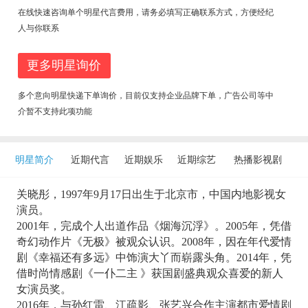
在线快速咨询单个明星代言费用，请务必填写正确联系方式，方便经纪
人与你联系
更多明星询价
多个意向明星快递下单询价，目前仅支持企业品牌下单，广告公司等中
介暂不支持此项功能
明星简介
近期代言
近期娱乐
近期综艺
热播影视剧
关晓彤，1997年9月17日出生于北京市，中国内地影视女
演员。
2001年，完成个人出道作品《烟海沉浮》。2005年，凭借
奇幻动作片《无极》被观众认识。2008年，因在年代爱情
剧《幸福还有多远》中饰演大丫而崭露头角。2014年，凭
借时尚情感剧《一仆二主 》获国剧盛典观众喜爱的新人
女演员奖。
2016年，与孙红雷、江疏影、张艺兴合作主演都市爱情剧