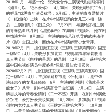
2018年1月，与盛一伦、张天爱合作主演现代励志轻喜剧
《如果可以，绝不爱你》；4月30日，关晓彤获得了“五月
的鲜花”优秀青年演员称号；6月8日，主演的青春爱情片
《一纸婚约》上映，在片中饰演张辉的女儿王小相；随
后，主演剧情片《图兰朵》；7月23日，与鹿晗搭档主演
的青春热血格斗剧《甜蜜暴击》在湖南卫视播出，她在剧
中饰演方宇；9月30日，主演的由张艺谋执导的武侠动作
片《影》全国上映，而她在片中饰演娇蛮少女青萍。
2019年2月1日，担任浙江卫视《王牌对王牌第四季》固定
王牌MC；4月，关晓彤参加北京卫视明星跨界家装改造
真人秀节目《向往的星居》的录制；12月19日，获得第六
届中国电视好演员年度盛典“绿组”最佳女演员奖。
2020年2月21日，担任浙江卫视《王牌对王牌第五季》固
定王牌MC；4月，主演家庭都市剧《什刹海》，剧中饰
演庄志存的女儿庄晓晓；6月，主演的电视剧《我就是这
般女子》杀青，剧中饰演富贵千金班婳；7月14日，主演
黎志执导的青春爱情剧《二十不惑》开播，在剧中饰演傲
娇叛逆，爱打扮爱美妆梁爽；10月28日，参加浙江卫视原
创室内竞技真人秀节目《王牌对王牌第六季》；10月30
日，与黄景瑜领衔主演的爱情喜剧电影《月半爱丽丝》上