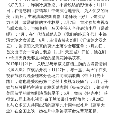
《好先生》，饰演冷漠叛逆、不爱说话的彭佳禾；1月11
日，在情感剧《搭错车》中饰演心地善良、为人仗义的阿
美 ；随后，主演清新校园喜剧《老师晚上好》，饰演活
力四射、敢爱敢恨的学生林夏；2月7日，首次参加央视春
节联欢晚会，与郭冬临、马天宇等人合作表演小品《是谁
呢》；4月，在年代情感励志剧《我们的纯真年代》中饰
演尤玲之女苦瓜；6月，主演古装玄幻剧《轩辕剑之汉之
云》，饰演阳光天真的夷洲土著少女耶亚希；7月20日，
首次出演女一号的古装剧《九州·天空城》开拍，她在剧
中饰演天真无邪且神秘的星流花神易茯苓。
2017年1月21日，关晓彤与宋威龙搭档主演的古装爱情剧
《凤囚凰》在横店开机；1月27日，与王嘉、马天宇在央
视春节联欢晚会桂林分会场共同演唱歌曲《带上月光上
路》，这也是关晓彤第二次登上央视春晚舞台 ；2月，开
始与马可搭档主演青春校园励志剧《极光之恋》，饰演在
美国留学的歌舞剧演员韩星子；6月，凭借《好先生》 获
得第23届上海电视节-白玉兰奖最佳女配角奖；7月28日，
其与众多艺人共同出演的建军九十周年献礼片《建军大
业》在全国上映，她在片中则饰演革命先辈邓颖超。