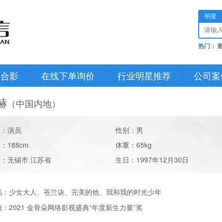
明星
热门：
星合影
在线下单询价
行业明星推荐
公司案
赫
（中国内地）
业：演员
性别：男
：188cm
体重：65kg
：无锡市 江苏省
生日：1997年12月30日
品：
少女大人、苍兰诀、完美的他、我和我的时光少年
项：
2021 金骨朵网络影视盛典“年度新生力量”奖