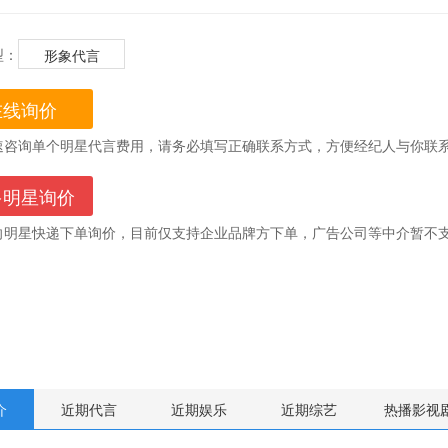
型：
形象代言
在线询价
速咨询单个明星代言费用，请务必填写正确联系方式，方便经纪人与你联系
多明星询价
向明星快递下单询价，目前仅支持企业品牌方下单，广告公司等中介暂不支
介
近期代言
近期娱乐
近期综艺
热播影视