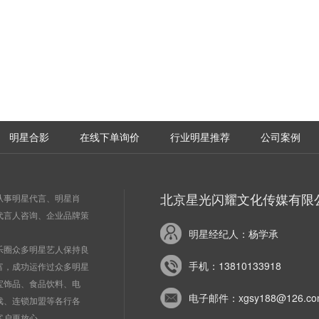
明星合影
在线下单询价
行业明星推荐
公司案例
北京星光闪耀文化传媒有限
从事明星代言、明星肖
代言人咨询、企业品牌策
明星经纪人：杨学承
乐圈众多明星艺人保持良
手机：13810133918
富，成功运作过众多明星
宝饰品、食品饮料、电
电子邮件：xgsy188@126.co
戏、连锁加盟等各行各
客户更放心。