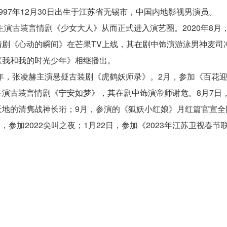
997年12月30日出生于江苏省无锡市，中国内地影视男演员。
，主演古装言情剧《少女大人》从而正式进入演艺圈。2020年8
情剧《心动的瞬间》在芒果TV上线，其在剧中饰演游泳男神麦司冲
《我和我的时光少年》相继播出。
年开年，张凌赫主演悬疑古装剧《虎鹤妖师录》。2月，参加《百花
主演古装言情剧《宁安如梦》，其在剧中饰演帝师谢危。8月7日
地的清隽战神长珩；9月，参演的《狐妖小红娘》月红篇官宣全阵
1月，参加2022尖叫之夜；1月22日，参加《2023年江苏卫视春