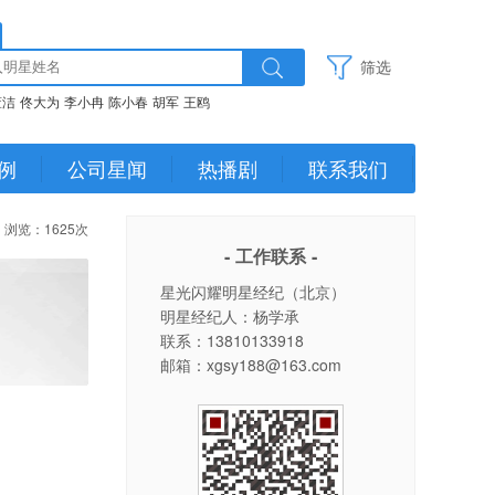
筛选
董洁
佟大为
李小冉
陈小春
胡军
王鸥
例
公司星闻
热播剧
联系我们
浏览：1625次
- 工作联系 -
星光闪耀明星经纪（北京）
明星经纪人：杨学承
联系：13810133918
邮箱：xgsy188@163.com