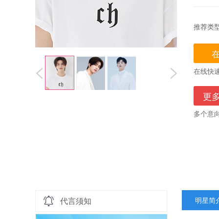
推荐类
在线快
更
多个意
代言须知
明星简