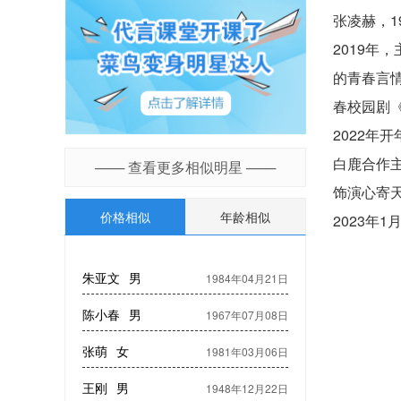
张凌赫，1
2019年
的青春言
春校园剧
2022
白鹿合作
─── 查看更多相似明星 ───
饰演心寄天
价格相似
年龄相似
2023年
朱亚文
男
1984年04月21日
陈小春
男
1967年07月08日
张萌
女
1981年03月06日
王刚
男
1948年12月22日