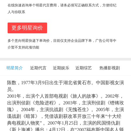
在线快速咨询单个明星代言费用，请务必填写正确联系方式，方便经纪
人与你联系
更多明星询价
多个意向明星快递下单询价，目前仅支持企业品牌下单，广告公司等中
介暂不支持此项功能
明星简介
近期代言
近期娱乐
近期综艺
热播影视剧
陈数，1977年3月9日出生于湖北省黄石市。中国影视女演
员。
2001年，出演个人首部电视剧《旅人的故事》。2002年，
出演刑侦剧《危险进程》。2003年，主演刑侦剧《铿锵玫
瑰》。2004年，主演抗战剧《无愧苍生》。2005年，主演
谍战剧《暗算》，凭借该剧获改革开放三十年来“十大经
典电视剧人物奖” 。2007年1月25日，主演的民国情仇剧
《新上海滩》播出；4月12日，在“2007福布斯中国名人颁