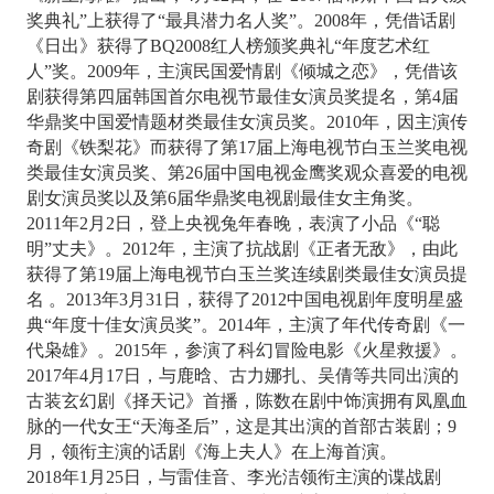
奖典礼”上获得了“最具潜力名人奖”。2008年，凭借话剧
《日出》获得了BQ2008红人榜颁奖典礼“年度艺术红
人”奖。2009年，主演民国爱情剧《倾城之恋》，凭借该
剧获得第四届韩国首尔电视节最佳女演员奖提名，第4届
华鼎奖中国爱情题材类最佳女演员奖。2010年，因主演传
奇剧《铁梨花》而获得了第17届上海电视节白玉兰奖电视
类最佳女演员奖、第26届中国电视金鹰奖观众喜爱的电视
剧女演员奖以及第6届华鼎奖电视剧最佳女主角奖。
2011年2月2日，登上央视兔年春晚，表演了小品《“聪
明”丈夫》。2012年，主演了抗战剧《正者无敌》，由此
获得了第19届上海电视节白玉兰奖连续剧类最佳女演员提
名 。2013年3月31日，获得了2012中国电视剧年度明星盛
典“年度十佳女演员奖”。2014年，主演了年代传奇剧《一
代枭雄》。2015年，参演了科幻冒险电影《火星救援》。
2017年4月17日，与鹿晗、古力娜扎、吴倩等共同出演的
古装玄幻剧《择天记》首播，陈数在剧中饰演拥有凤凰血
脉的一代女王“天海圣后”，这是其出演的首部古装剧；9
月，领衔主演的话剧《海上夫人》在上海首演。
2018年1月25日，与雷佳音、李光洁领衔主演的谍战剧