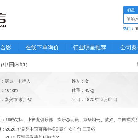
明星
热门：
星合影
在线下单询价
行业明星推荐
公司案
（中国内地）
业：演员、主持人
性别：女
：164cm
体重：45kg
：嘉兴市 浙江省
生日：1975年12月01日
品：
非诚勿扰、小神龙俱乐部、欢乐总动员、京华烟云、孩奴、中国式关
项：
2020 华鼎奖中国百强电视剧最佳女主角 三叉戟
2012 亚洲偶像演艺伉俪大奖