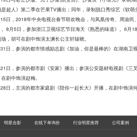
妈是超人》第二季在芒果TV播出；同年，录制脱口秀综艺《软萌
2月15日，2018年中央电视台春节联欢晚会，与凤凰传奇、周
》。8月5日，参加浙江卫视综艺节目海天《熟悉的味道》。6月1
剧场，胡可在剧中饰演太渊长公主轩辕晓。
7月31日，参演的都市情感励志剧《加油，你是最棒的》在湖南卫
。
2月21日，参演的都市剧《安家》播出；参演公安题材电视剧《
，在剧中饰演赵梅。
3月28日，主演的都市家庭剧《陪你一起长大》开播，在剧中饰演
明星合影
在线下单询价
行业明星推荐
公司案例