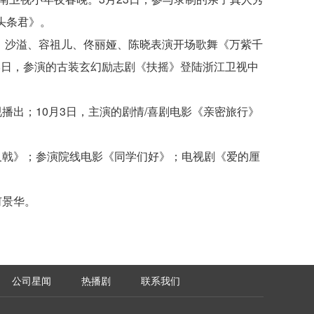
头条君》。
渝民、沙溢、容祖儿、佟丽娅、陈晓表演开场歌舞《万紫千
8日，参演的古装玄幻励志剧《扶摇》登陆浙江卫视中
视播出；10月3日，主演的剧情/喜剧电影《亲密旅行》
三叉戟》；参演院线电影《同学们好》；电视剧《爱的厘
何景华。
公司星闻
热播剧
联系我们