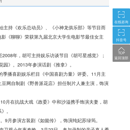
剧
在线咨询
年开始主持《欢乐总动员》、《小神龙俱乐部》等节目而
借电影《聊聊》荣获第九届北京大学生电影节最佳女主
抖音号
至2008年，胡可主持娱乐访谈节目《胡可星感觉》；
返回顶部
花园》。2013年参演话剧《推拿》。
视的季播喜剧娱乐栏目《中国喜剧力量》评委。11月主
土豆网自制剧《野兽派花店》担任制片人兼主演，饰演
。10月在抗战大戏《政委》中和沙溢携手饰演夫妻，胡
系》。
季。9月参演古装剧《如懿传》，饰演纯妃苏绿筠。
湖南卫视小年夜春晚。3月23日，参与录制的亲子真人秀