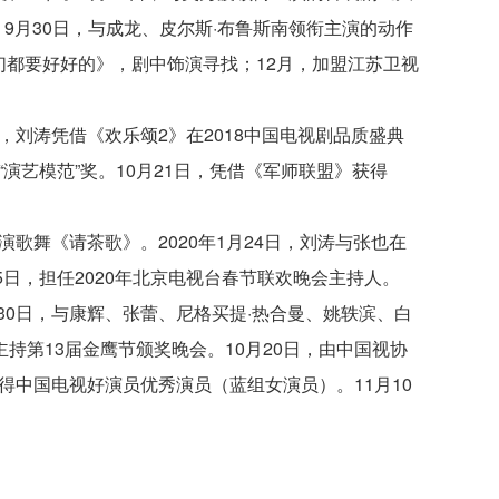
9月30日，与成龙、皮尔斯·布鲁斯南领衔主演的动作
们都要好好的》，剧中饰演寻找；12月，加盟江苏卫视
月，刘涛凭借《欢乐颂2》在2018中国电视剧品质盛典
演艺模范”奖。10月21日，凭借《军师联盟》获得
演歌舞《请茶歌》。2020年1月24日，刘涛与张也在
5日，担任2020年北京电视台春节联欢晚会主持人。
月30日，与康辉、张蕾、尼格买提·热合曼、姚轶滨、白
主持第13届金鹰节颁奖晚会。10月20日，由中国视协
得中国电视好演员优秀演员（蓝组女演员）。11月10