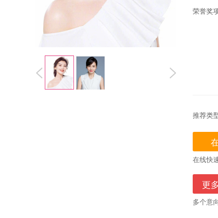
荣誉奖
推荐类
在线快
更
多个意