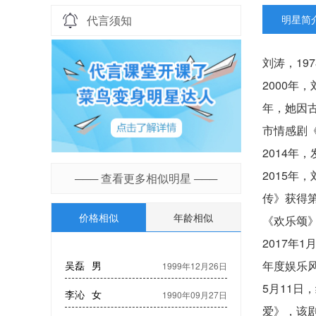
代言须知
明星简
刘涛，19
2000年
年，她因古
市情感剧
2014
2015
─── 查看更多相似明星 ───
传》获得第
价格相似
年龄相似
《欢乐颂
2017年
年度娱乐
吴磊
男
1999年12月26日
5月11
李沁
女
1990年09月27日
爱》，该剧