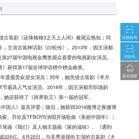
剧
凭借古装剧《还珠格格3之天上人间》被观众熟知；同
在线咨询
年，主演古装神话剧《白蛇传》。2013年，因主演都
及第27届中国电视金鹰奖观众喜爱的电视剧女演员。
抖音号
情》获得第17届全球华语榜中榜金曲奖。
返回顶部
典年度最受欢迎女演员；同年，她凭借古装剧《芈月
术节最具人气女演员。2016年，因主演都市职场剧
，她还获得了《跨界歌王》第一届的冠军。
乐中国人》嘉宾评委；随后，她获得2016微博之夜微博
紫、乔欣及TFBOYS演唱开场歌曲《美丽中国年》；
唱片尾曲《我们》及人物主题曲《家的滋味》、《遇到
220亿。6月22日，与吴秀波领衔主演的古装剧《大