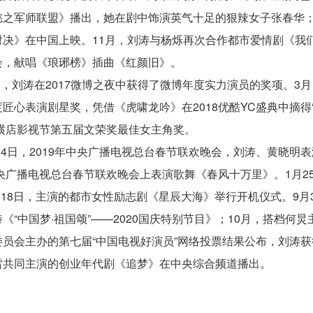
懿之军师联盟》播出，她在剧中饰演英气十足的狠辣女子张春华；
对决》在中国上映。11月，刘涛与杨烁再次合作都市爱情剧《我
会，献唱《琅琊榜》插曲《红颜旧》。
1月，刘涛在2017微博之夜中获得了微博年度实力演员的奖项。3
匠心表演剧星奖，凭借《虎啸龙吟》在2018优酷YC盛典中摘得“
国横店影视节第五届文荣奖最佳女主角奖。
2月4日，2019年中央广播电视总台春节联欢晚会，刘涛、黄晓明表
中央广播电视总台春节联欢晚会上表演歌舞《春风十万里》。1月2
9月18日，主演的都市女性励志剧《星辰大海》举行开机仪式。9
《“中国梦·祖国颂”——2020国庆特别节目》；10月，搭档何炅
员会主办的第七届“中国电视好演员”网络投票结果公布，刘涛获
雷共同主演的创业年代剧《追梦》在中央综合频道播出。