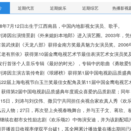
介
近期代言
近期娱乐
近期综艺
热播影视
78年7月12日出生于江西南昌，中国内地影视女演员、歌手。
，刘涛因出演情景剧《外来媳妇本地郎》进入演艺圈。2003年，
装武侠剧《天龙八部》获得金南方奖最具魅力女演员奖。2006
《老有所依》获得第10届金鹰电视艺术节最佳表演艺术女演员奖
年，发行首张个人音乐专辑《最好的时光》，专辑中的歌曲《勇敢爱
年，刘涛因主演古装传奇剧《琅琊榜》获得第1届中国电视剧品质盛
22届上海电视节白玉兰奖最佳女配角及第11届中国金鹰电视艺
》获得第2届中国电视剧品质盛典年度观众喜爱的品质剧星；同年
1月15日，刘涛与刘仪伟、撒贝宁共同担任央视合家欢真人秀《欢
风云人物；27日，再次登上央视春晚舞台，并与王子文、蒋欣、杨
日，继续在都市女性励志剧《欢乐颂2》中饰演安迪，并为该剧配
开播首日收视率便双平台破1，其全网累计播放量在播出期间已破