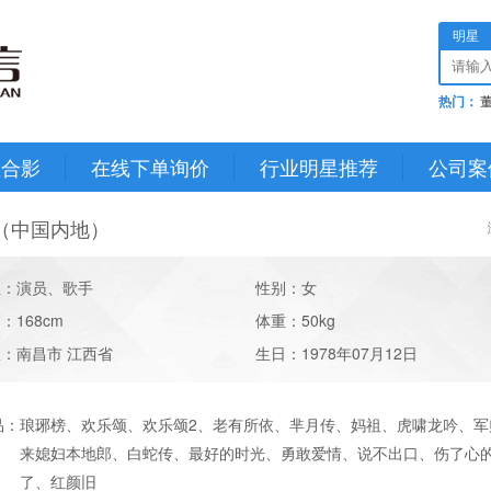
明星
热门：
星合影
在线下单询价
行业明星推荐
公司案
（中国内地）
业：演员、歌手
性别：女
：168cm
体重：50kg
：南昌市 江西省
生日：1978年07月12日
品：
琅琊榜、欢乐颂、欢乐颂2、老有所依、芈月传、妈祖、虎啸龙吟、军
来媳妇本地郎、白蛇传、最好的时光、勇敢爱情、说不出口、伤了心
了、红颜旧