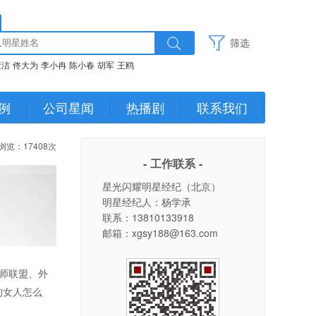
筛选
董洁
佟大为
李小冉
陈小春
胡军
王鸥
例
公司星闻
热播剧
联系我们
浏览：17408次
- 工作联系 -
星光闪耀明星经纪（北京）
明星经纪人：杨学承
联系：13810133918
邮箱：xgsy188@163.com
师联盟、外
的女人怎么